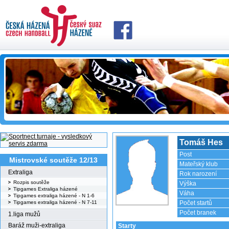
Tomáš Hes
Post
Mistrovské soutěže 12/13
Mateřský klub
Extraliga
Rok narození
Rozpis soutěže
Výška
Tipgames Extraliga házené
Váha
Tipgames extraliga házené - N 1-6
Tipgames extraliga házené - N 7-11
Počet startů
Počet branek
1.liga mužů
Baráž muži-extraliga
Starty