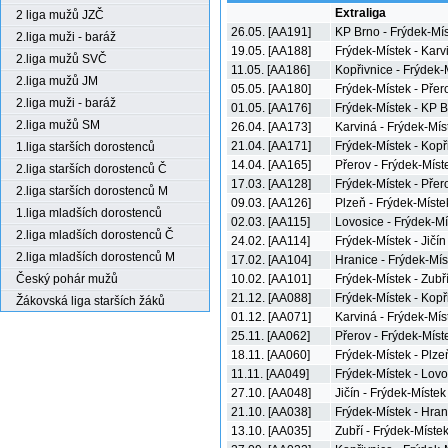
Extraliga
2 liga mužů JZČ
26.05. [AA191]
KP Brno - Frýdek-Mí
2.liga muži - baráž
19.05. [AA188]
Frýdek-Místek - Karv
2.liga mužů SVČ
11.05. [AA186]
Kopřivnice - Frýdek-
2.liga mužů JM
05.05. [AA180]
Frýdek-Místek - Přer
2.liga muži - baráž
01.05. [AA176]
Frýdek-Místek - KP 
2.liga mužů SM
26.04. [AA173]
Karviná - Frýdek-Mís
21.04. [AA171]
Frýdek-Místek - Kopř
1.liga starších dorostenců
14.04. [AA165]
Přerov - Frýdek-Míst
2.liga starších dorostenců Č
17.03. [AA128]
Frýdek-Místek - Přer
2.liga starších dorostenců M
09.03. [AA126]
Plzeň - Frýdek-Míste
1.liga mladších dorostenců
02.03. [AA115]
Lovosice - Frýdek-Mí
2.liga mladších dorostenců Č
24.02. [AA114]
Frýdek-Místek - Jičín
2.liga mladších dorostenců M
17.02. [AA104]
Hranice - Frýdek-Mís
Český pohár mužů
10.02. [AA101]
Frýdek-Místek - Zubř
21.12. [AA088]
Frýdek-Místek - Kopř
Žákovská liga starších žáků
01.12. [AA071]
Karviná - Frýdek-Mís
25.11. [AA062]
Přerov - Frýdek-Míst
18.11. [AA060]
Frýdek-Místek - Plze
11.11. [AA049]
Frýdek-Místek - Lovo
27.10. [AA048]
Jičín - Frýdek-Místek
21.10. [AA038]
Frýdek-Místek - Hran
13.10. [AA035]
Zubří - Frýdek-Míste