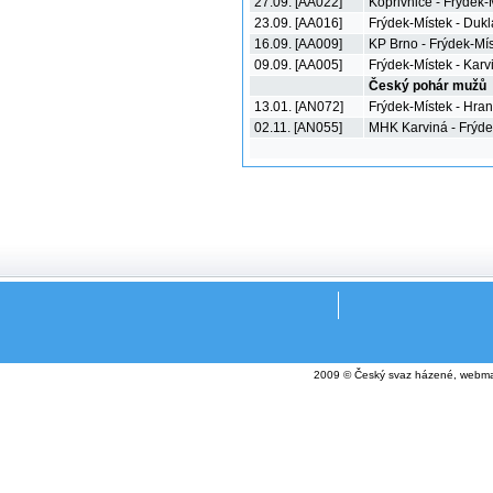
27.09. [AA022]
Kopřivnice - Frýdek-
23.09. [AA016]
Frýdek-Místek - Dukl
16.09. [AA009]
KP Brno - Frýdek-Mí
09.09. [AA005]
Frýdek-Místek - Karv
Český pohár mužů
13.01. [AN072]
Frýdek-Místek - Hran
02.11. [AN055]
MHK Karviná - Frýde
2009 © Český svaz házené, webma